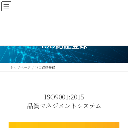
コ
ナ
ン
ビ
テ
ゲ
ン
ー
ツ
シ
へ
ョ
ス
ン
ISO認証登録
キ
に
ッ
移
プ
動
トップページ
ISO認証登録
ISO9001:2015
品質マネジメントシステム